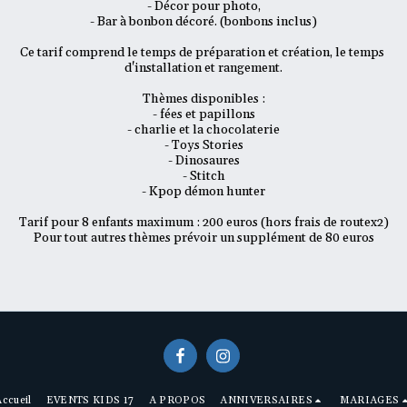
- Décor pour photo,

- Bar à bonbon décoré. (bonbons inclus)

Ce tarif comprend le temps de préparation et création, le temps 
d'installation et rangement.

Thèmes disponibles :

- fées et papillons

- charlie et la chocolaterie

- Toys Stories

- Dinosaures

- Stitch

- Kpop démon hunter

Tarif pour 8 enfants maximum : 200 euros (hors frais de routex2)

Pour tout autres thèmes prévoir un supplément de 80 euros
ccueil
EVENTS KIDS 17
A PROPOS
ANNIVERSAIRES
MARIAGES